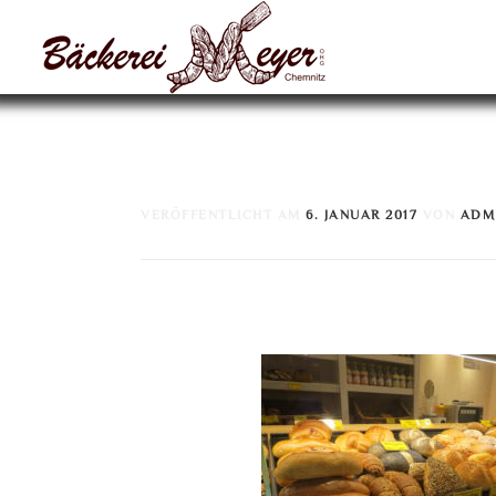
Zum
Inhalt
springen
IMG_4765
VERÖFFENTLICHT AM
6. JANUAR 2017
VON
ADM