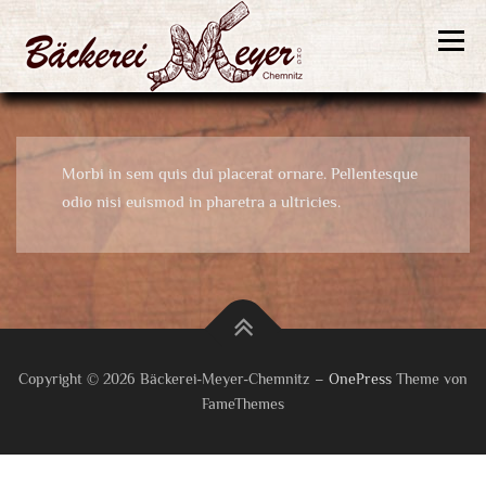
Zum
Inhalt
Menü
springen
Willkommen
Brötchen
Brotsorten
Feingebäck
Morbi in sem quis dui placerat ornare. Pellentesque
odio nisi euismod in pharetra a ultricies.
Konditoreiwaren
Über uns
Impressum
Datenschutz
Copyright © 2026 Bäckerei-Meyer-Chemnitz
–
OnePress
Theme von
FameThemes