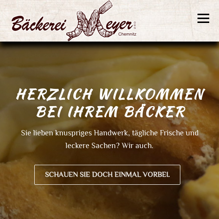
Zum
Inhalt
Menü
springen
Willkommen
Brötchen
Brotsorten
Feingebäck
HERZLICH WILLKOMMEN
Konditoreiwaren
Über uns
Impressum
BEI IHREM BÄCKER
Datenschutz
Sie lieben knuspriges Handwerk, tägliche Frische und
leckere Sachen? Wir auch.
SCHAUEN SIE DOCH EINMAL VORBEI.