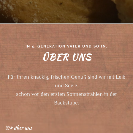
IN 4. GENERATION VATER UND SOHN.
ÜBER UNS
Für Ihren knackig, frischen Genuß sind wir mit Leib
und Seele,
schon vor den ersten Sonnenstrahlen in der
Backstube.
Wir über uns